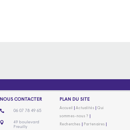
NOUS CONTACTER
PLAN DU SITE
|
|
Accueil
Actualités
Qui

06 07 78 49 65
|
sommes-nous ?

49 boulevard
|
|
Recherches
Partenaires
Preuilly